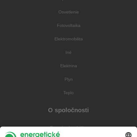
Osvetlenie
Fotovoltaika
Elektromobilita
Iné
Elektrina
Plyn
Teplo
O spoločnosti
Energia ako služba