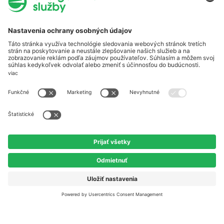
Referencie
Blog
Všetky články
Novinky
Domácnosti
Šetrenie energie
Užitočné odkazy
Časté otázky
Etický kódex