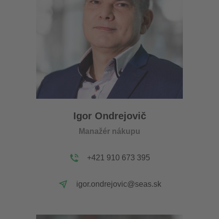
Igor Ondrejovič
Manažér nákupu
+421 910 673 395
igor.ondrejovic@seas.sk