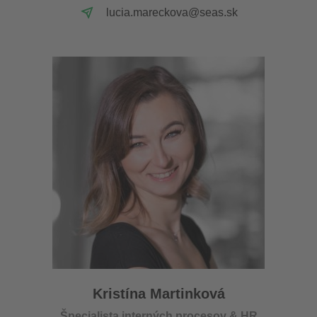
lucia.mareckova@seas.sk
Kristína Martinková
Špecialista interných procesov & HR