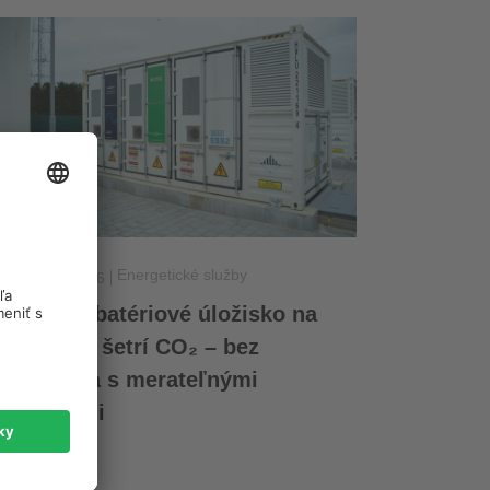
Energetické služby
2. januára 2026
ajväčšie batériové úložisko na
lovensku šetrí CO₂ – bez
nvestícií a s merateľnými
ýsledkami