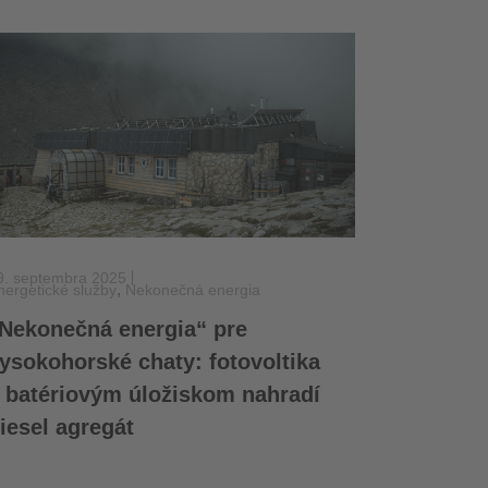
9. septembra 2025
,
nergetické služby
Nekonečná energia
Nekonečná energia“ pre
ysokohorské chaty: fotovoltika
 batériovým úložiskom nahradí
iesel agregát