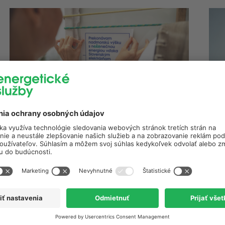
10. marca 2026
1
,
Nekonečná energia
Energetické služby
N
Expedícia „Nekonečná energia“
S
pre vysokohorské chaty: Ako
i
prebieha ekologizácia horských
v
chát?