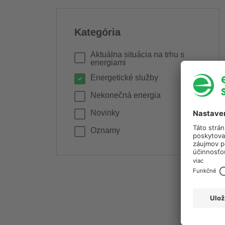
Kategória
Aktuálna situácia na trhu s
energiami
Energetické služby
Nekonečná energia
Novinky
Oznamy