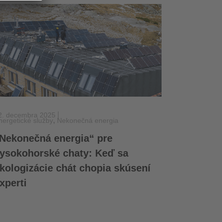
2. decembra 2025
,
nergetické služby
Nekonečná energia
Nekonečná energia“ pre
ysokohorské chaty: Keď sa
kologizácie chát chopia skúsení
xperti