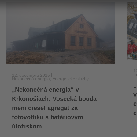
1
E
22. decembra 2025
,
Nekonečná energia
Energetické služby
„
„Nekonečná energia“ v
v
Krkonošiach: Vosecká bouda
e
mení diesel agregát za
e
fotovoltiku s batériovým
úložiskom