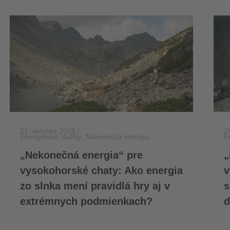
21. októbra 2025
2
,
Energetické služby
Nekonečná energia
E
„Nekonečná energia“ pre
„
vysokohorské chaty: Ako energia
v
zo slnka mení pravidlá hry aj v
s
extrémnych podmienkach?
d