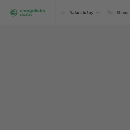
Preskočiť
na
Naše služby
O nás
obsah