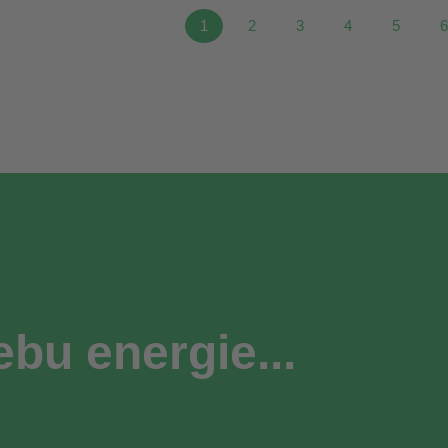
1
2
3
4
5
ebu energie...