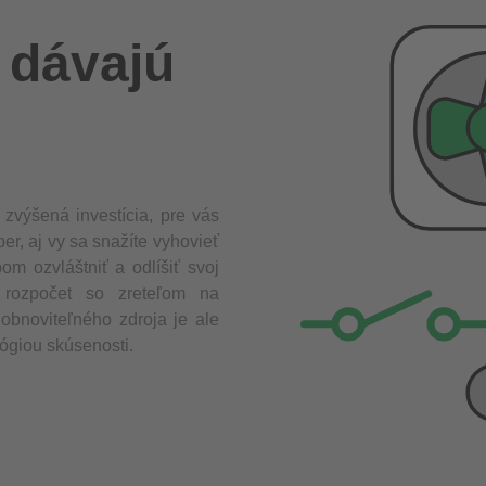
 dávajú
 zvýšená investícia, pre vás
r, aj vy sa snažíte vyhovieť
m ozvláštniť a odlíšiť svoj
 rozpočet so zreteľom na
obnoviteľného zdroja je ale
lógiou skúsenosti.