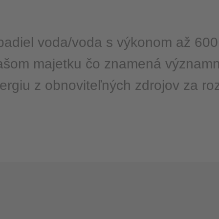
padiel voda/voda s výkonom až 600 
 našom majetku čo znamená významnú
ergiu z obnoviteľných zdrojov za r