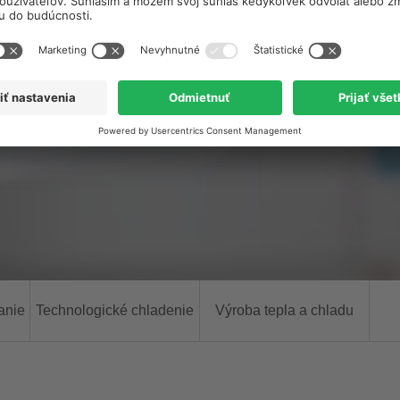
anie
Technologické chladenie
Výroba tepla a chladu