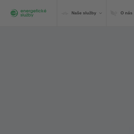
Preskočiť
na
Naše služby
O nás
obsah