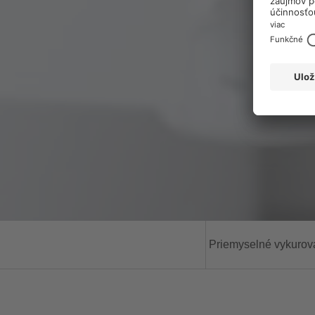
Priemyselné vykurov