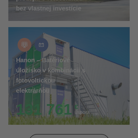
bez vlastnej investície
Hanon – Batériové
úložisko v kombinácii s
fotovoltickou
elektrárňou
131 761
€
úspora