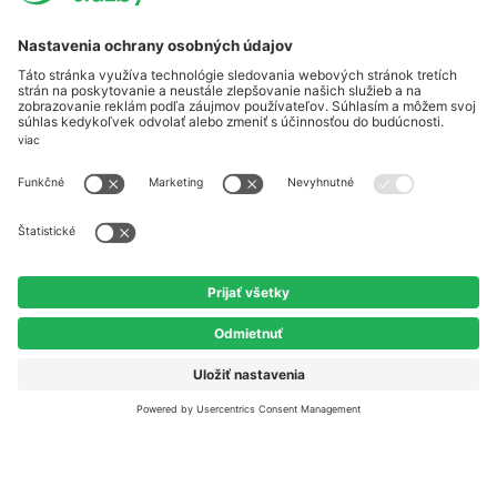
O spoločnosti
Energia ako služba
Referencie
Blog
Všetky články
Novinky
Domácnosti
Šetrenie energie
Užitočné odkazy