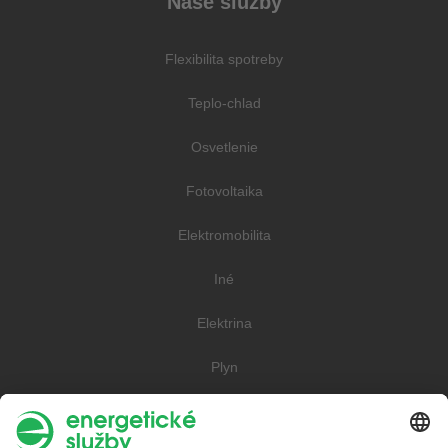
Naše služby
Flexibilita spotreby
Teplo-chlad
Osvetlenie
Fotovoltaika
Elektromobilita
Iné
Elektrina
Plyn
Teplo