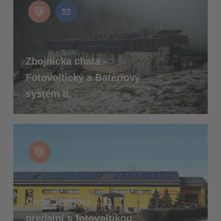
Zbojnícka chata –
Fotovoltický a Batériový
systém II.
Coop Jednota – 11
predajní s fotovoltikou