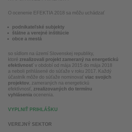
O ocenenie EFEKTIA 2018 sa môžu uchádzať
podnikateľské subjekty
štátne a verejné inštitúcie
obce a mestá
so sídlom na území Slovenskej republiky,
ktoré
zrealizovali projekt zameraný na energetickú
efektívnosť
v období od mája 2015 do mája 2018
a neboli prihlásené do súťaže v roku 2017. Každý
účastník môže do súťaže nominovať
viac svojich
projektov
, zameraných na energetickú
efektívnosť,
zrealizovaných do termínu
vyhlásenia
ocenenia.
VYPLNIŤ PRIHLÁŠKU
VEREJNÝ SEKTOR