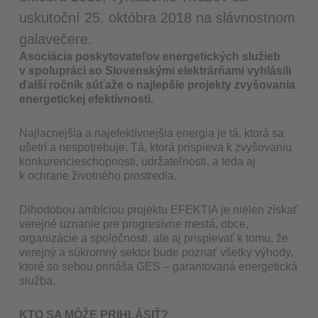
uskutoční 25. októbra 2018 na slávnostnom
galavečere.
Asociácia poskytovateľov energetických služieb
v spolupráci so Slovenskými elektrárňami vyhlásili
ďalší ročník súťaže o najlepšie projekty zvyšovania
energetickej efektívnosti.
Najlacnejšia a najefektívnejšia energia je tá, ktorá sa
ušetrí a nespotrebuje. Tá, ktorá prispieva k zvyšovaniu
konkurencieschopnosti, udržateľnosti, a teda aj
k ochrane životného prostredia.
Dlhodobou ambíciou projektu EFEKTIA je nielen získať
verejné uznanie pre progresívne mestá, obce,
organizácie a spoločnosti, ale aj prispievať k tomu, že
verejný a súkromný sektor bude poznať všetky výhody,
ktoré so sebou prináša GES – garantovaná energetická
služba.
KTO SA MÔŽE PRIHLÁSIŤ?