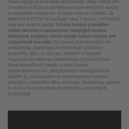
Nová regulácia Eurostatu predstavuje veľký impulz pre
investície znižujúce spotrebu energie verejných budov
aj verejného osvetlenia. Aj preto sme sa rozhodli, že
tohtoročná EFEKTIA sa bude niesť v duchu – Voľnejšie
ruky pre verejný sektor.
Vďaka novým pravidlám
môžu vlastníci a správcovia verejných budov
realizovať projekty, ktoré dosiaľ neboli možné pre
rozpočtové pravidlá.
Po starom bola investícia do
energeticky úspornejších technológií súčasťou
verejného dlhu, čo obciam, mestám a štátnym
organizáciám doteraz zabraňovalo ich zrealizovať.
Nové pravidlá už investíciu realizovanú
prostredníctvom tzv. garantovaných energetických
služieb (t.j. s dodávateľom garantovanou úsporou
energie) z verejného dlhu vynímajú. Verejnému sektoru
to otvára dvere do sveta moderných a úsporných
technológií.