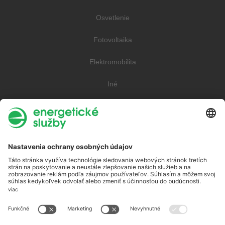
Osvetlenie
Fotovoltaika
Elektromobilita
Iné
Elektrina
Plyn
Teplo
O spoločnosti
Energia ako služba