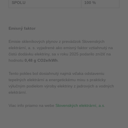
SPOLU
100 %
Emisný faktor
Emisie skleníkových plynov z prevádzok Slovenských
elektrární, a. s. vyjadrené ako emisný faktor vztiahnutý na
čistú dodávku elektriny, sa v roku 2025 podarilo znížiť na
hodnotu
0,48 g CO2e/kWh
.
Tento pokles bol dosiahnutý najmä vďaka odstaveniu
tepelných elektrární a energetickému mixu s prakticky
výlučným podielom výroby elektriny z jadrových a vodných
elektrární.
Viac info priamo na webe
Slovenských elektrární, a.s.