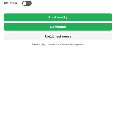
Referencie
Blog
Všetky články
Novinky
Domácnosti
Šetrenie energie
Užitočné odkazy
Časté otázky
Etický kódex