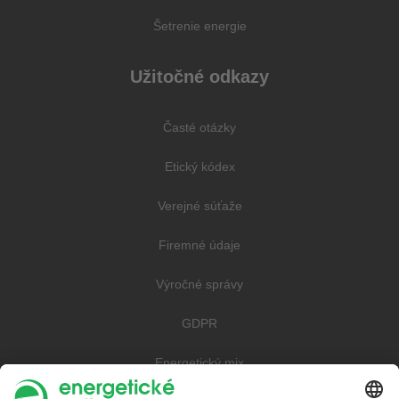
Šetrenie energie
Užitočné odkazy
Časté otázky
Etický kódex
Verejné súťaže
Firemné údaje
Výročné správy
GDPR
Energetický mix