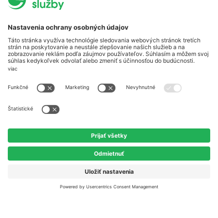
Zmena dodávateľa
Prehľad cien elektriny SPOT
Na stiahnutie
Dokumenty a tlačivá
Cenníky
Obchodné podmienky
Poučenia
Reklamačný poriadok
Rozhodnutia ÚRSO
Vyhodnotenie štandardov kvality