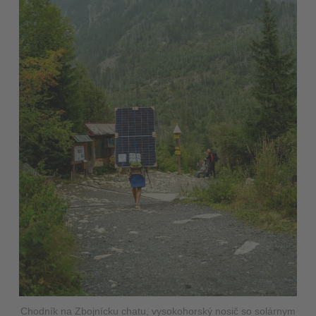
Chodník na Zbojnícku chatu, vysokohorský nosič so solárnym