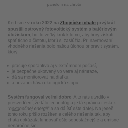
panelom na chrbte
Keď sme
v roku 2022 na
Zbojníckej chate
prvýkrát
spustili ostrovný fotovoltický systém s batériovým
úložiskom
, bol to veľký krok k tomu, aby hory získali
späť ticho a čistotu, ktorú si zaslúžia. Pri navrhovaní
vhodného riešenia bolo našou úlohou pripraviť systém,
ktorý:
pracuje spoľahlivo aj v extrémnom počasí,
je bezpečne ukotvený vo vetre aj námraze,
dá sa monitorovať na diaľku,
a nezanecháva ekologickú stopu.
Systém fungoval veľmi dobre
. A to nás utvrdilo v
presvedčení, že táto technológia je tá správna cesta k
“
n
eko
nečnej energii
” a sa dá ísť ešte ďalej. Na jeseň
tohto roku prišlo rozšírenie celého riešenia tak, aby
chata dokázala fungovať ešte sebestačnejšie a emisne
nenáročnejšie.