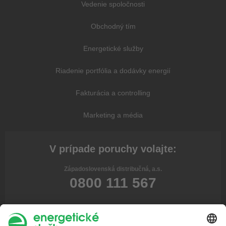
Vedenie spoločnosti
Obchodný tím
Energetické služby
Riadenie portfólia a dodávky energií
Fakturácia a controlling
Marketing a média
V prípade poruchy volajte:
Západoslovenská distribučná, a.s.
0800 111 567
Stredoslovenská distribučná, a.s.