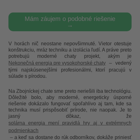
Mám záujem o podobné riešenie
→
V horách nič neostane nepovšimnuté. Vietor otestuje
konštrukciu, mráz techniku a izolácia ľudí. A práve preto
potrebujú moderné chaty projekt, akým je
Nekonečná energia pre vysokohorské chaty
– vedený
tými najskúsenejšími profesionálmi, ktorí pracujú v
súlade s pírodou.
Na Zbojníckej chate sme preto neriešili iba technológiu.
Dôležité bolo, aby moderné, energeticky úsporné
riešenie dokázalo fungovať spoľahlivo aj tam, kde sa
technika musí prispôsobiť prírode, nie naopak. Je to
jasný dôkaz, že
solárna energia mení pravidlá hry aj v extrémnych
podmienkach
– a keď sa dostane do rúk odborníkov, dokáže priniesť