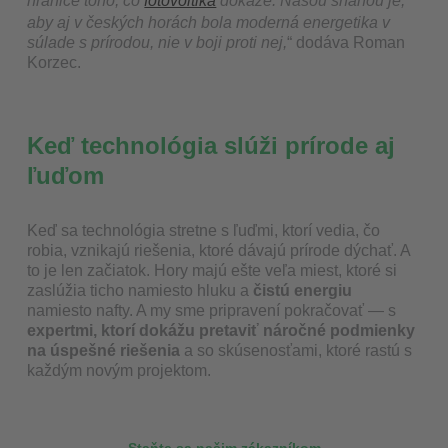
hranice toho, čo
fotovoltika
dokáže. Našou snahou je,
aby aj v českých horách bola moderná energetika v
súlade s prírodou, nie v boji proti nej,
“ dodáva Roman
Korzec.
Keď technológia slúži prírode aj
ľuďom
Keď sa technológia stretne s ľuďmi, ktorí vedia, čo
robia, vznikajú riešenia, ktoré dávajú prírode dýchať. A
to je len začiatok. Hory majú ešte veľa miest, ktoré si
zaslúžia ticho namiesto hluku a
čistú energiu
namiesto nafty. A my sme pripravení pokračovať — s
expertmi, ktorí dokážu pretaviť náročné podmienky
na úspešné riešenia
a so skúsenosťami, ktoré rastú s
každým novým projektom.