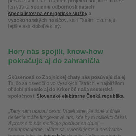
počasie, ani terén.
Úspech projektu
bol preto možný
len vďaka
spojeniu odbornosti našich
špecialistov na energetické služby
a
vysokohorských nosičov
, ktorí Tatrám rozumejú
lepšie ako ktokoľvek iný.
Hory nás spojili, know-how
pokračuje aj do zahraničia
Skúsenosti zo Zbojníckej chaty nás posúvajú ďalej
.
To, čo sa osvedčilo vo Vysokých Tatrách, v najbližšom
období
prinesie aj do Krkonôš naša sesterská
spoločnosť
Slovenské elektrárne Česká republika
.
„
Tatry nám ukázali cestu. Videli sme, že tiché a čisté
riešenie môže fungovať aj tam, kde by to málokto čakal.
A presne to nás motivuje posúvať sa ďalej —
spolupracujeme, učíme sa, vylepšujeme a posúvame