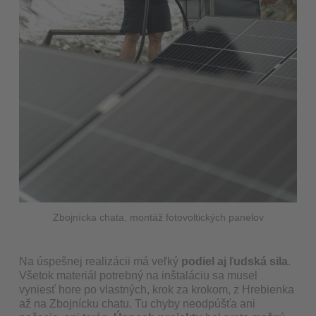
Zbojnícka chata, montáž fotovoltických panelov
Na úspešnej realizácii má veľký
podiel aj ľudská sila
.
Všetok materiál potrebný na inštaláciu sa musel
vyniesť hore po vlastných, krok za krokom, z Hrebienka
až na Zbojnícku chatu. Tu chyby neodpúšťa ani