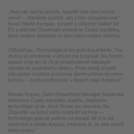
„
Hory vás naučia pokore. Neprišli sme sem prírodu
meniť — hľadáme spôsob, ako s ňou spolupracovať,
“
hovorí Martin Kumpan, konateľ a výkonný riaditeľ SE-
ES a jednateľ Slovenské elektrárne Česká republika,
ktorý osobne dohliadal na koncepciu celého riešenia.
Zdôrazňuje: „
Technológia je len polovica príbehu. Tou
druhou je prostredie, v ktorom má fungovať. Na horách
uspelo vždy len to, čo je prispôsobené miestnym
výzvam do posledného detailu. Preto každý projekt
plánujeme osobitne a riešenia šijeme priamo na mieru
biznisu — podľa podmienok, v ktorých majú fungovať.
“
Roman Korzec, Sales Department Manager Slovenské
elektrárne Česká republika,
dopĺňa: „
Najlepšie
technológie sú tie, ktoré človek ani nevníma. Na
Zbojníčke sa turisti môžu sústrediť na hory —
technológia pracuje potichu na pozadí. Ak si ju nik
nevšimne a všetko funguje, znamená to, že sme urobili
dobrú prácu.
“