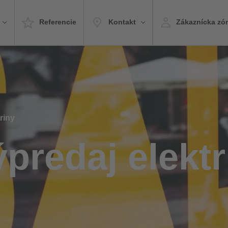
Referencie
Kontakt
Zákaznícka zó
riny
ýpredaj elektr