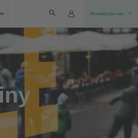
Vyhľadávanie
na
Kontaktujte nás
iny