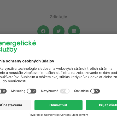
Zdieľajte
ické Služby
es@seas.sk