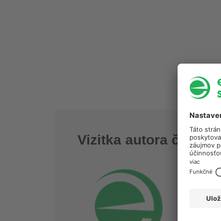
Vizitka autora článku
Energet
info.se