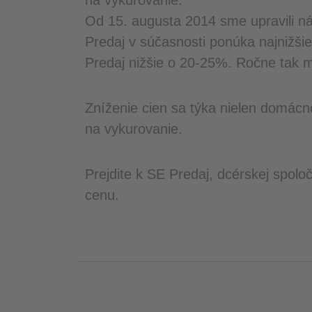
na vykurovanie.
Od 15. augusta 2014 sme upravili náš
Predaj v súčasnosti ponúka najnižši
Predaj nižšie o 20-25%. Ročne tak mô
Zníženie cien sa týka nielen domácnos
na vykurovanie.
Prejdite k SE Predaj, dcérskej spoloč
cenu.