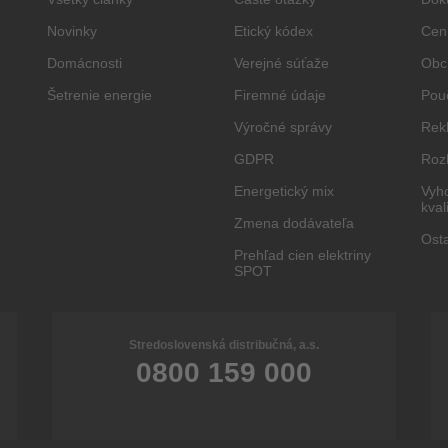
Novinky
Etický kódex
Cen
Domácnosti
Verejné súťaže
Obc
Šetrenie energie
Firemné údaje
Pou
Výročné správy
Rek
GDPR
Roz
Energetický mix
Vyh
kval
Zmena dodávateľa
Ost
Prehľad cien elektriny
SPOT
Stredoslovenská distribučná, a.s.
0800 159 000