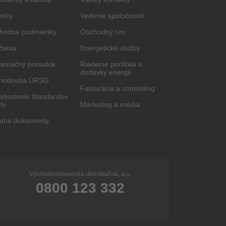
níky
Vedenie spoločnosti
hodné podmienky
Obchodný tím
čenia
Energetické služby
lamačný poriadok
Riadenie portfólia a
dodávky energií
hodnutia ÚRSO
Fakturácia a controlling
odnotenie štandardov
ity
Marketing a média
atné dokumenty
Východoslovenská distribučná, a.s.
0800 123 332