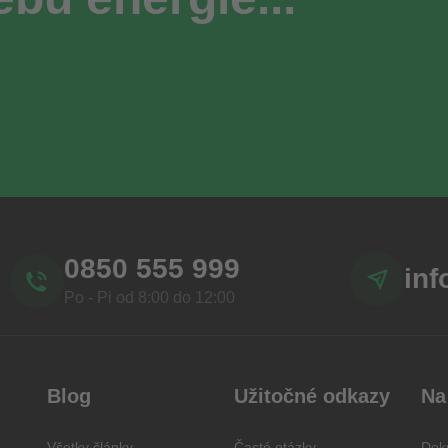
0850 555 999
in
Po - Pi od 8:00 do 12:00
Blog
Užitočné odkazy
Na
Všetky články
Časté otázky
Doku