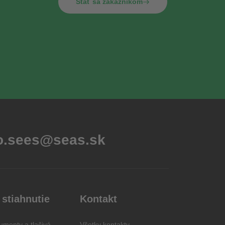
Stať sa zákazníkom
fo.sees@seas.sk
 stiahnutie
Kontakt
menty a tlačivá
Všetky kontakty