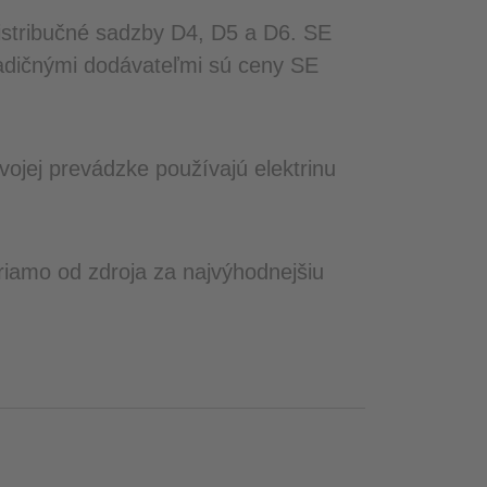
 distribučné sadzby D4, D5 a D6. SE
radičnými dodávateľmi sú ceny SE
svojej prevádzke používajú elektrinu
priamo od zdroja za najvýhodnejšiu