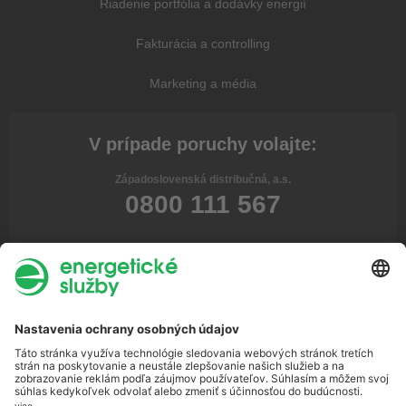
Riadenie portfólia a dodávky energií
Fakturácia a controlling
Marketing a média
V prípade poruchy volajte:
Západoslovenská distribučná, a.s.
0800 111 567
Stredoslovenská distribučná, a.s.
0800 159 000
Východoslovenská distribučná, a.s.
0800 123 332