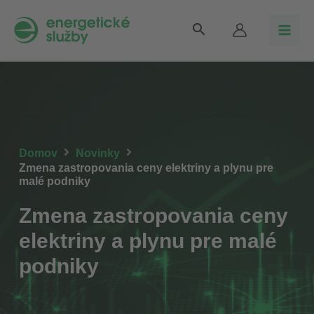
Preskočiť
Main
Vyhľadávanie
na
Men
obsah
Domov
Novinky
Zmena zastropovania ceny elektriny a plynu pre
malé podniky
Zmena zastropovania ceny
elektriny a plynu pre malé
podniky