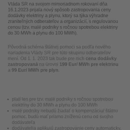
Vláda S
R na svojom mimoriadnom rokovaní dňa
16.1.2023 prijala nový spôsob zastropovania ceny
dodávky elektriny a plynu, ktorý sa týka výhradne
zraniteľných odberateľov a organizácií, s regulovanou
cenou (tzv. malé podniky s ročnou spotrebou elektriny
do 30 MWh a plynu do 100 MWh).
Pôvodná schéma štátnej pomoci sa podľa nového
nariadenia Vlády SR pre túto skupinu odberateľov
mení. Od 1. 1. 2023 tak bude pre nich
cena dodávky
zastropovaná
na úrovni
199 Eur/ MWh pre elektrinu
a
99 Eur/ MWh pre plyn
.
platí len pre tzv. malé podniky s ročnou spotrebou
elektriny do 30 MWh a plynu do 100 MWh
malé podniky nebudú žiadať o kompenzáciu/ štátnu
pomoc, budú mať priamo zníženú cenu od svojho
dodávateľa
dodávatelia aplikujú zastropovanie ceny automaticky,