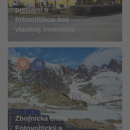
predajní s
fotovoltikou bez
vlastnej investície
Zbojnícka chata –
Fotovoltický a