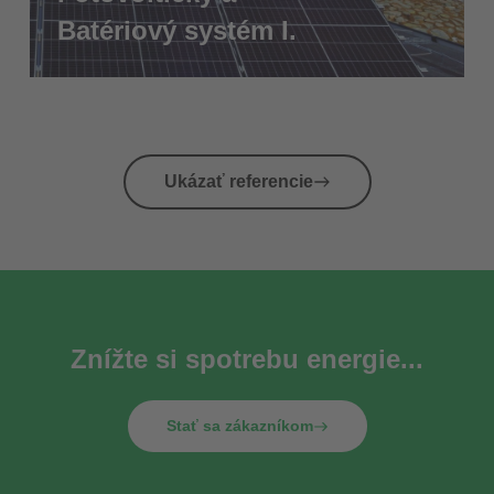
Batériový systém I.
Ukázať referencie
Znížte si spotrebu energie...
Stať sa zákazníkom