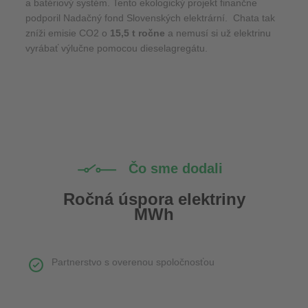
a batériový systém. Tento ekologický projekt finančne
podporil Nadačný fond Slovenských elektrární. Chata tak
zníži emisie CO2 o
15,5 t ročne
a nemusí si už elektrinu
vyrábať výlučne pomocou dieselagregátu.
Čo sme dodali
Ročná úspora elektriny
MWh
Partnerstvo s overenou spoločnosťou