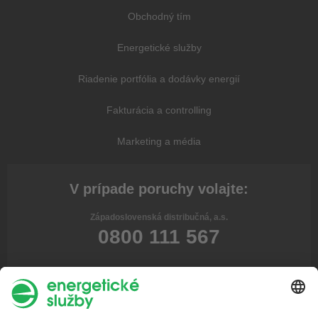
Obchodný tím
Energetické služby
Riadenie portfólia a dodávky energií
Fakturácia a controlling
Marketing a média
V prípade poruchy volajte:
Západoslovenská distribučná, a.s.
0800 111 567
Stredoslovenská distribučná, a.s.
0800 159 000