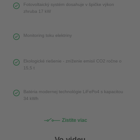
Fotovoltaický systém dosahuje v špičke výkon
zhruba 17 kW
Monitoring toku elektriny
Ekologické riešenie - zníženie emisií CO2 ročne o
15,5 t
Batéria modernej technológie LiFePo4 s kapacitou
34 kWh
Zistite viac
Vo videu