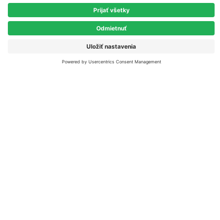
Užitočné odkazy
Časté otázky
Etický kódex
Verejné súťaže
Firemné údaje
Výročné správy
GDPR
Energetický mix
Zmena dodávateľa
Prehľad cien elektriny SPOT