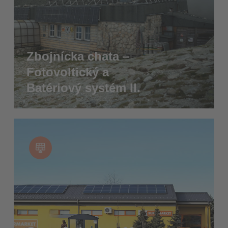
Zbojnícka chata –
Fotovoltický a
Batériový systém II.