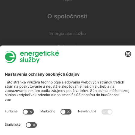
O spoločnosti
Energia ako služba
Referencie
Blog
Všetky články
Novinky
Domácnosti
Šetrenie energie