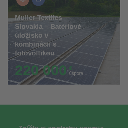
Muller Textiles
Slovakia – Batériové
úložisko v
kombinácii s
fotovoltikou
220 000
€
úspora