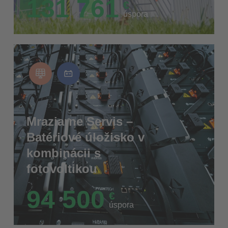
131 761
€
úspora
Mraziarne Servis –
Batériové úložisko v
kombinácii s
fotovoltikou
94 500
€
úspora