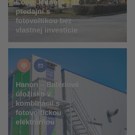
Coop Jednota – 11
predajní s
fotovoltikou bez
vlastnej investície
Hanon – Batériové
úložisko v
kombinácii s
fotovoltickou
elektrárňou