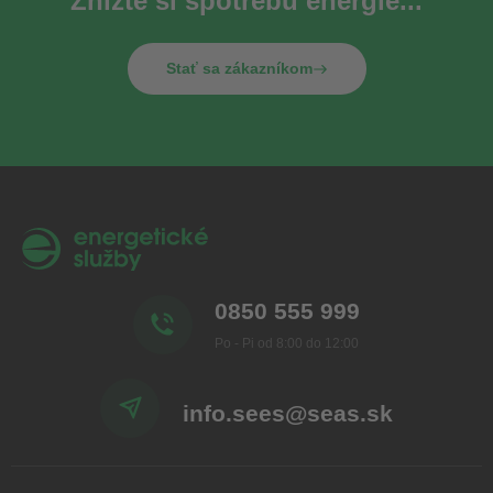
Znížte si spotrebu energie...
Stať sa zákazníkom
0850 555 999
Po - Pi od 8:00 do 12:00
info.sees@seas.sk