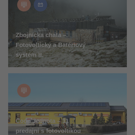
Zbojnícka chata –
Fotovoltický a Batériový
systém II.
Coop Jednota – 11
predajní s fotovoltikou