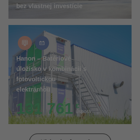
bez vlastnej investície
Hanon – Batériové
úložisko v kombinácii s
fotovoltickou
elektrárňou
131 761
€
úspora